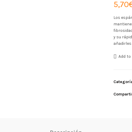
5,70
Los espár
mantienen
fibrosida
y su rápi
añadirles
Add to 
Categorí
Comparti