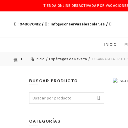
TIENDA ONLINE DESACTIVADA POR VACACIONES
: 948670412 /
: Info@conservaselescolar.es /
INICIO
P
Inicio
Espárragos de Navarra
ESPARRAGO 4 FRUTOS 
BUSCAR PRODUCTO
Search
for:
CATEGORÍAS