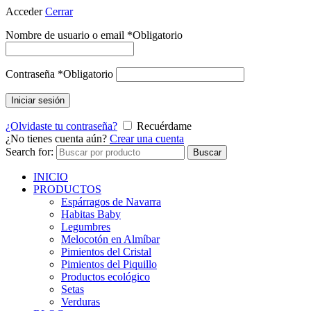
Acceder
Cerrar
Nombre de usuario o email
*
Obligatorio
Contraseña
*
Obligatorio
Iniciar sesión
¿Olvidaste tu contraseña?
Recuérdame
¿No tienes cuenta aún?
Crear una cuenta
Search for:
Buscar
INICIO
PRODUCTOS
Espárragos de Navarra
Habitas Baby
Legumbres
Melocotón en Almíbar
Pimientos del Cristal
Pimientos del Piquillo
Productos ecológico
Setas
Verduras