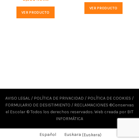
VER PRODUCTO
VER PRODUCTO
AVISO LEGAL
/
POLÍTICA DE PRIVACIDAD
/
POLÍTICA DE COOKIES
/
FORMULARIO DE DESISTIMIENTO
/
RECLAMACIONES
©Conservas
el Escolar © Todos los derechos reservados. Web creada por
BIT
INFORMÁTICA
Español
Euskara
(
Euskera
)